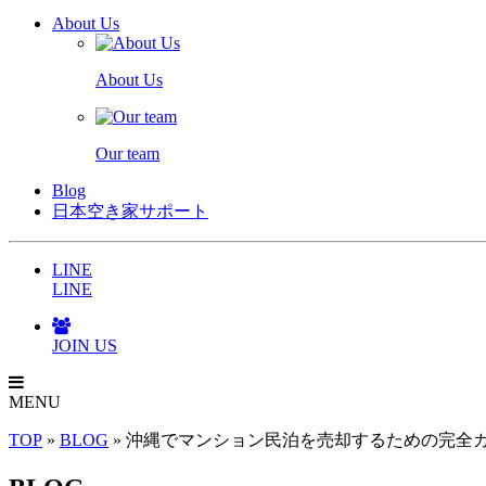
About Us
About Us
Our team
Blog
日本空き家サポート
LINE
LINE
JOIN US
MENU
TOP
»
BLOG
»
沖縄でマンション民泊を売却するための完全ガイ