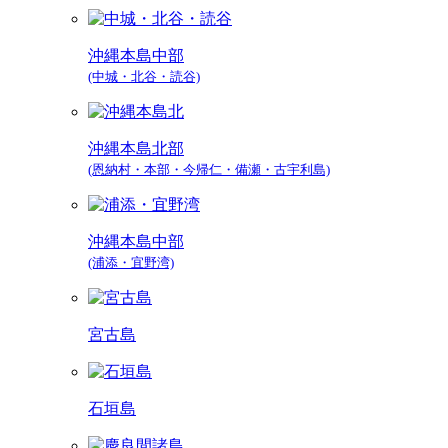
沖縄本島中部
(中城・北谷・読谷)
沖縄本島北部
(恩納村・本部・今帰仁・備瀬・古宇利島)
沖縄本島中部
(浦添・宜野湾)
宮古島
石垣島