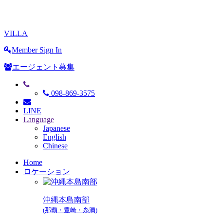
VILLA
Member Sign In
エージェント募集
098-869-3575
LINE
Language
Japanese
English
Chinese
Home
ロケーション
沖縄本島南部
(那覇・豊崎・糸満)