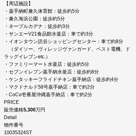
【周辺施設】
・嘉手納町兼久体育館：徒歩約5分
・兼久海浜公園：
徒歩約5分
・ネーブルカデナ：
徒歩約3分
・サンエーV21食品館水釜店：車で約3分
・イオンタウン読谷ショッピングセンター：車で約8分
（ダイソー、ヴィレッジヴァンガード、ベスト電機、ド
ラッグイレブンetc.）
・ファミリーマート水釜店：徒歩約5分
・セブンイレブン嘉手納水釜店：徒歩約8分
・ケンタッキーフライドチキン嘉手納店：徒歩約4分
・マクドナルド58号嘉手納店：車で約2分
・CoCo壱番屋沖縄嘉手納店：車で約2分
PRICE
販売価格
5,300
万円
Detail
物件番号
10035324ST