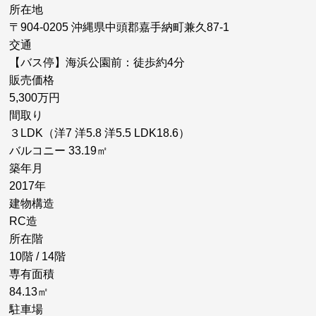
所在地
〒904-0205 沖縄県中頭郡嘉手納町兼久87-1
交通
【バス停】海浜公園前：徒歩約4分
販売価格
5,300万円
間取り
３LDK（洋7 洋5.8 洋5.5 LDK18.6）
バルコニー 33.19㎡
築年月
2017年
建物構造
RC造
所在階
10階 / 14階
専有面積
84.13㎡
駐車場