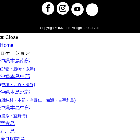
Copyright©
IMG Inc
. All rights reserved.
Close
Home
ロケーション
沖縄本島南部
(那覇・豊崎・糸満)
沖縄本島中部
(中城・北谷・読谷)
沖縄本島北部
(恩納村・本部・今帰仁・備瀬・古宇利島)
沖縄本島中部
(浦添・宜野湾)
宮古島
石垣島
慶良間諸島