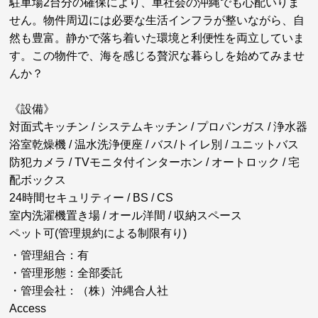
駐車場2台分の確保により、車社会の沖縄でも心配いりま
せん。物件周辺には必要な生活インフラが整いながら、自
然も豊富。静かで落ち着いた環境と利便性を両立していま
す。この物件で、海を感じる贅沢な暮らしを始めてみませ
んか？
《設備》
対面式キッチン / システムキッチン / プロパンガス / 浄水器
浴室乾燥機 / 温水洗浄便座 / バス/トイレ別 / ユニットバス
防犯カメラ /
TVモニタ付インターホン /
オートロック /
宅
配ボックス
24時間セキュリティー / BS / CS
室内洗濯機置き場 /
オール洋間 / 収納スペース
ペット可(管理規約による制限有り)
・管理組合：有
・管理形態：全部委託
・管理会社：（株）沖縄合人社
Access