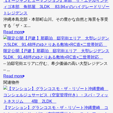
【オーシャンビューマンション】本部 ザ・エテルインデ
ィゴ本部 角部屋 3LDK 83.94㎡のハイグレードリゾー
トレジデンス
沖縄本島北部・本部町山川。その豊かな自然と海景を享受
する「ザ・エ...
Read more
限定公開【戸建 】那覇泊 邸宅街エリア 大型レジデンス
5LDK 91.48坪のゆとりある敷地×RC造×二世帯対応
-- 泊邸宅街エリアに佇む、希少価値の高い大型レジデンス
-- ...
Read more
関連物件
【マンション】グランコスモ・ザ・リゾート沖縄豊崎 コ